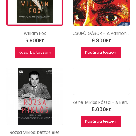
William Fox
CSUPÓ GÁBOR – A Pannónia Stúdiótól a hollywoodi csillagig
6.900
Ft
9.800
Ft
Kosárba teszem
Kosárba teszem
Zene: Miklós Rózsa – A Ben-Hur zeneszerzőjének teljes filmzenei munkássága
5.000
Ft
Kosárba teszem
Rózsa Miklós: Kettős élet