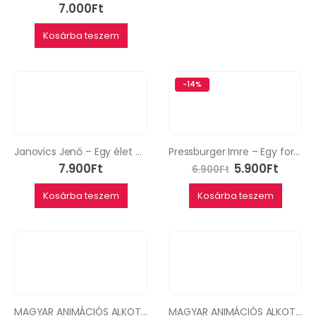
7.000
Ft
Kosárba teszem
-14%
Janovics Jenő – Egy élet a magyar kultúra szolgálatában a színháztól a mozivászonig
Pressburger Imre – Egy forgatókönyvíró élete és halála
7.900
Ft
5.900
Ft
6.900
Ft
Kosárba teszem
Kosárba teszem
MAGYAR ANIMÁCIÓS ALKOTÓK I.
MAGYAR ANIMÁCIÓS ALKOTÓK II.