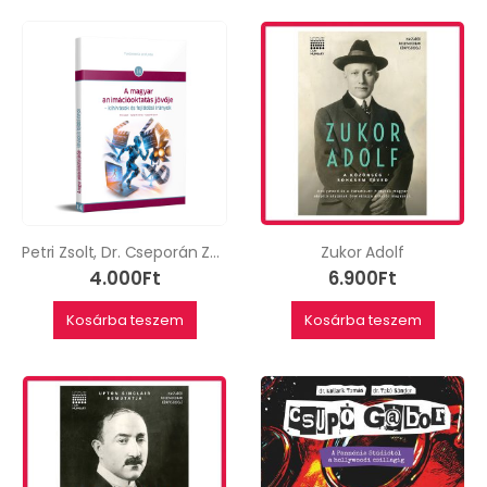
Petri Zsolt, Dr. Cseporán Zsolt, Dr. Kollarik Tamás: A magyar animációoktatás jövője – Kihívások és fejlődési irányok
Zukor Adolf
4.000
Ft
6.900
Ft
Kosárba teszem
Kosárba teszem