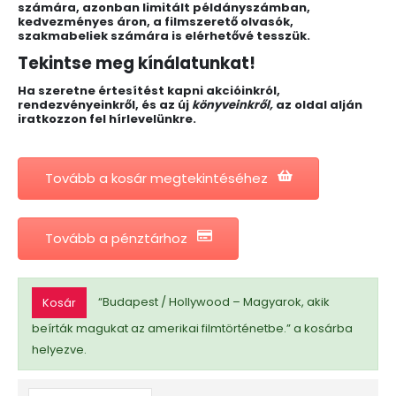
számára, azonban limitált példányszámban,
kedvezményes áron, a filmszerető olvasók,
szakmabeliek számára
is elérhetővé tesszük.
Tekintse meg kínálatunkat!
Ha szeretne értesítést kapni akcióinkról,
rendezvényeinkről, és az új
könyveinkről,
az oldal alján
iratkozzon fel hírlevelünkre.
Tovább a kosár megtekintéséhez
Tovább a pénztárhoz
“Budapest / Hollywood – Magyarok, akik
Kosár
beírták magukat az amerikai filmtörténetbe.” a kosárba
helyezve.