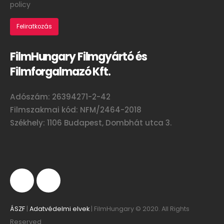
policy
FilmHungary Filmgyártó és
Filmforgalmazó Kft.
Adószám: 26394271-2-42
Filmszakmai kód: NFM/2464-2018
Székhely: 1106 Budapest, Dombhát utca 3.
ÁSZF
|
Adatvédelmi elvek
| FilmHungary © 2020. All Rights
Reserved