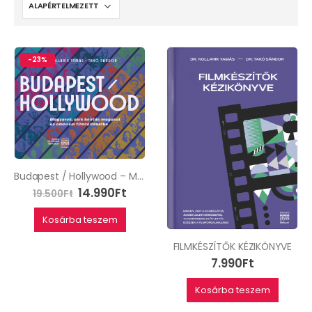
-23%
Budapest / Hollywood – Magyarok, akik beírták magukat az amerikai filmtörténetbe.
14.990
Ft
19.500
Ft
Kosárba teszem
FILMKÉSZÍTŐK KÉZIKÖNYVE
7.990
Ft
Kosárba teszem