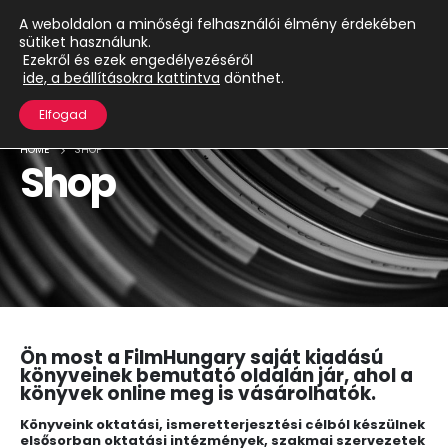
A weboldalon a minőségi felhasználói élmény érdekében
sütiket használunk.
Ezekről és ezek engedélyezéséről
ide, a beállításokra
kattintva
dönthet.
Elfogad
HOME
SHOP
Shop
Ön most a FilmHungary saját kiadású
könyveinek bemutató oldalán jár, ahol a
könyvek online meg is vásárolhatók.
Könyveink oktatási, ismeretterjesztési célból készülnek
elsősorban oktatási intézmények, szakmai szervezetek