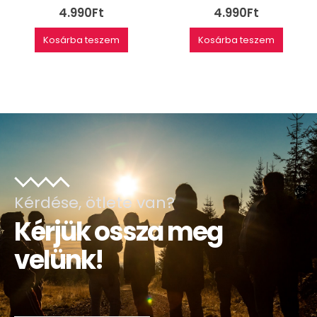
4.990
Ft
4.990
Ft
Kosárba teszem
Kosárba teszem
Kérdése, ötlete van?
Kérjük ossza meg
velünk!